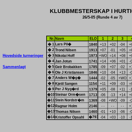
KLUBBMESTERSKAP I HURT
26/5-05 (Runde 4 av 7)
Nr.
Navn
ELO
1
2
3
�
1
Lars Pil�
1840
+13
+02
-04
+
�
2
Trond Nilsen
1913
+07
-01
+05
=
Hovedside turneringer
�
3
Nikolai Hoff
1973
+WO
=14
+08
+
�
4
Jan Jotun
1741
+14
+06
+01
-
Sammenlagt
�
5
Geir Brobakken
1785
-09
+07
-02
+
�
6
Ole J Kristiansen
1846
+10
-04
+13
-
�
7
Anders W�g�
1444
-02
-05
+WO
+
�
8
Kjetil Sangen
1154
+11
+09
-03
=
�
9
Per J Nyg�rd
1379
+05
-08
+11
-
�
10
Steinar Orm�sen
1713
-06
-13
+14
+
�
11
Stein Nordstr�m
1369
-08
+WO
-09
-
�
12
Ragnar Holm
2146
- -
- -
- -
+
�
13
Thomas Nilsen
1460
-01
+10
-06
-
�
14
�
793
Kristoffer Opsahl
-04
=03
-10
-