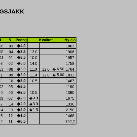
IGSJAKK
4
5
Poeng
Kvalitet
Ny elo
�
4.0
06
+03
1863
�
3.5
08
+04
13.0
1906
�
3.5
04
-01
10.0
1957
�
3.0
03
-02
14.0
1758
�
3.0
�
6.50
13
+08
11.0
12.0
1764
�
3.0
�
5.00
01
+09
11.0
12.0
1831
�
3.0
11
+10
10.5
1467
�
2.5
02
-05
1190
�
2.0
10
-06
10.5
1390
�
2.0
�
9.0
09
-07
1675
�
2.0
�
8.0
07
+14
1336
�
2.0
�
1.5
14
+13
2150
�
1.0
05
-12
1468
�
0.5
12
-11
792,2